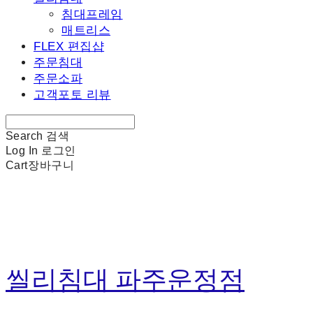
침대프레임
매트리스
FLEX 편집샵
주문침대
주문소파
고객포토 리뷰
Search
검색
Log In
로그인
Cart
장바구니
씰리침대 파주운정점