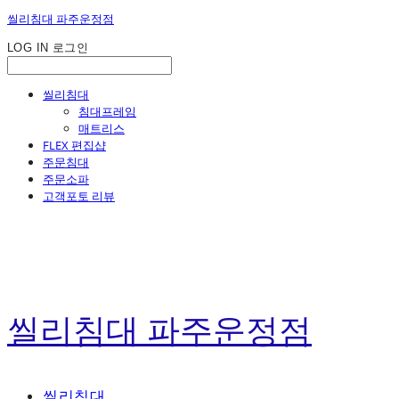
씰리침대 파주운정점
LOG IN
로그인
씰리침대
침대프레임
매트리스
FLEX 편집샵
주문침대
주문소파
고객포토 리뷰
씰리침대 파주운정점
씰리침대