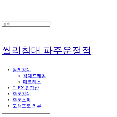
씰리침대 파주운정점
씰리침대
침대프레임
매트리스
FLEX 편집샵
주문침대
주문소파
고객포토 리뷰